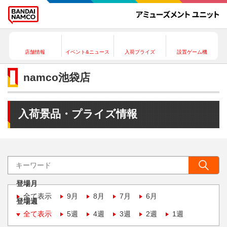
店舗情報
イベント&ニュース
入荷プライズ
設置ゲーム機
namco池袋店
入荷景品・プライズ情報
登場月
全て表示
9月
8月
7月
6月
登場週
全て表示
5週
4週
3週
2週
1週