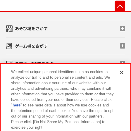
先
あそび場をさがす
ゲーム機をさがす
スマホ・PCであそぶ
We collect unique personal identifiers such as cookies to
analyze our traffic and to personalize content and ads. We
イベント・キャンペーン
share information about your use of our website with our
analytics and advertising partners, who may combine it with
other information that you have provided to them or that they
have collected from your use of their services. Please click
"
here
" to see more details about how we use cookies and
関連会社
サステナビリティ
サイトポリシー
the retention period of each cookie. You have the right to opt
out of our sharing of your information with our partners.
プライバシーポリシー
ウェブアクセシビリティ方針と検証結果
Please click [Do Not Share My Personal Information] to
exercise your right.
お取引先さまとともに
食品のご提供について