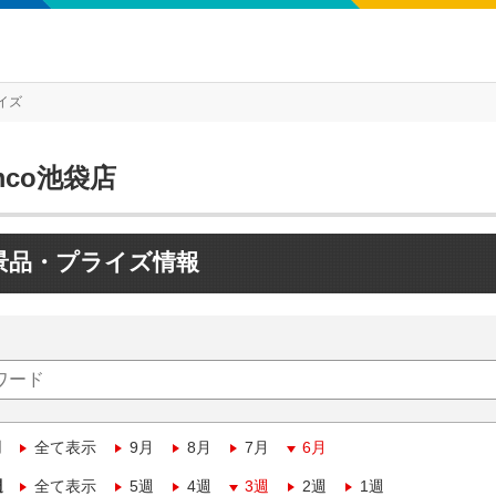
イズ
mco池袋店
景品・プライズ情報
月
全て表示
9月
8月
7月
6月
週
全て表示
5週
4週
3週
2週
1週