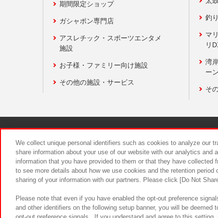
太
期間限定ショップ
釣
ガシャポン専門店
マ
アスレチック・スポーツエンタメ
リD
施設
湾
お子様・ファミリー向け施設
ーン
その他の施設・サービス
そ
関連会社
サステナビリティ
We collect unique personal identifiers such as cookies to analyze our t
share information about your use of our website with our analytics and 
information that you have provided to them or that they have collected f
食品のご提
to see more details about how we use cookies and the retention period o
sharing of your information with our partners. Please click [Do Not Shar
Please note that even if you have enabled the opt-out preference signals
and other identifiers on the following setup banner, you will be deemed 
opt-out preference signals . If you understand and agree to this setting