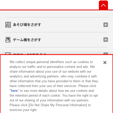
先
あそび場をさがす
ゲーム機をさがす
スマホ・PCであそぶ
We collect unique personal identifiers such as cookies to
analyze our traffic and to personalize content and ads. We
イベント・キャンペーン
share information about your use of our website with our
analytics and advertising partners, who may combine it with
other information that you have provided to them or that they
have collected from your use of their services. Please click
"
here
" to see more details about how we use cookies and
関連会社
サステナビリティ
サイトポリシー
the retention period of each cookie. You have the right to opt
out of our sharing of your information with our partners.
プライバシーポリシー
ウェブアクセシビリティ方針と検証結果
Please click [Do Not Share My Personal Information] to
exercise your right.
お取引先さまとともに
食品のご提供について