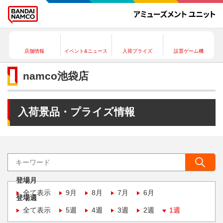
店舗情報
イベント&ニュース
入荷プライズ
設置ゲーム機
namco池袋店
入荷景品・プライズ情報
登場月
全て表示
9月
8月
7月
6月
登場週
全て表示
5週
4週
3週
2週
1週