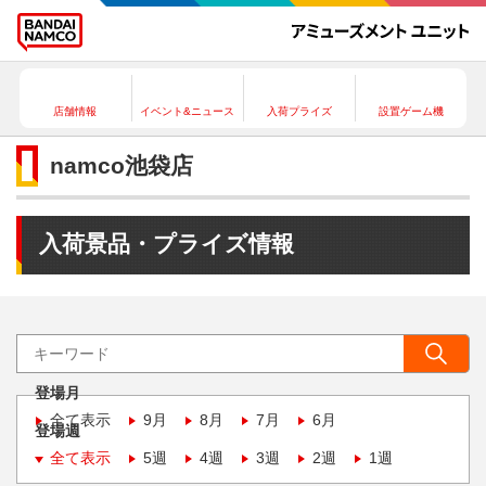
店舗情報
イベント&ニュース
入荷プライズ
設置ゲーム機
namco池袋店
入荷景品・プライズ情報
登場月
全て表示
9月
8月
7月
6月
登場週
全て表示
5週
4週
3週
2週
1週