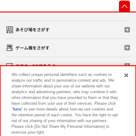
先
あそび場をさがす
ゲーム機をさがす
スマホ・PCであそぶ
We collect unique personal identifiers such as cookies to
analyze our traffic and to personalize content and ads. We
イベント・キャンペーン
share information about your use of our website with our
analytics and advertising partners, who may combine it with
other information that you have provided to them or that they
have collected from your use of their services. Please click
"
here
" to see more details about how we use cookies and
関連会社
サステナビリティ
サイトポリシー
the retention period of each cookie. You have the right to opt
out of our sharing of your information with our partners.
プライバシーポリシー
ウェブアクセシビリティ方針と検証結果
Please click [Do Not Share My Personal Information] to
exercise your right.
お取引先さまとともに
食品のご提供について