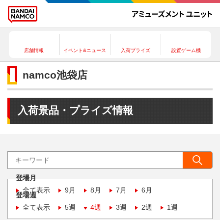
店舗情報
イベント&ニュース
入荷プライズ
設置ゲーム機
namco池袋店
入荷景品・プライズ情報
登場月
全て表示
9月
8月
7月
6月
登場週
全て表示
5週
4週
3週
2週
1週