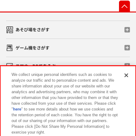
先
あそび場をさがす
ゲーム機をさがす
スマホ・PCであそぶ
We collect unique personal identifiers such as cookies to
analyze our traffic and to personalize content and ads. We
イベント・キャンペーン
share information about your use of our website with our
analytics and advertising partners, who may combine it with
other information that you have provided to them or that they
have collected from your use of their services. Please click
"
here
" to see more details about how we use cookies and
関連会社
サステナビリティ
サイトポリシー
the retention period of each cookie. You have the right to opt
out of our sharing of your information with our partners.
プライバシーポリシー
ウェブアクセシビリティ方針と検証結果
Please click [Do Not Share My Personal Information] to
exercise your right.
お取引先さまとともに
食品のご提供について