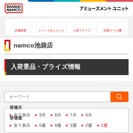
店舗情報
イベント&ニュース
入荷プライズ
設置ゲーム機
namco池袋店
入荷景品・プライズ情報
登場月
全て表示
9月
8月
7月
6月
登場週
全て表示
5週
4週
3週
2週
1週