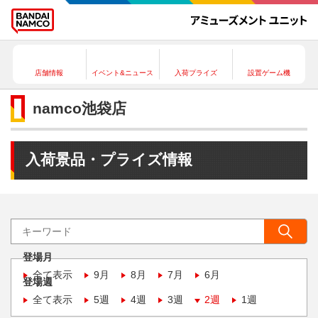
店舗情報
イベント&ニュース
入荷プライズ
設置ゲーム機
namco池袋店
入荷景品・プライズ情報
登場月
全て表示
9月
8月
7月
6月
登場週
全て表示
5週
4週
3週
2週
1週