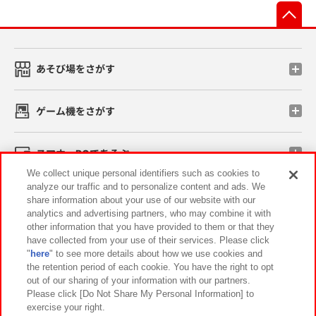
先
あそび場をさがす
ゲーム機をさがす
スマホ・PCであそぶ
We collect unique personal identifiers such as cookies to
analyze our traffic and to personalize content and ads. We
イベント・キャンペーン
share information about your use of our website with our
analytics and advertising partners, who may combine it with
other information that you have provided to them or that they
have collected from your use of their services. Please click
"
here
" to see more details about how we use cookies and
関連会社
サステナビリティ
サイトポリシー
the retention period of each cookie. You have the right to opt
out of our sharing of your information with our partners.
プライバシーポリシー
ウェブアクセシビリティ方針と検証結果
Please click [Do Not Share My Personal Information] to
exercise your right.
お取引先さまとともに
食品のご提供について