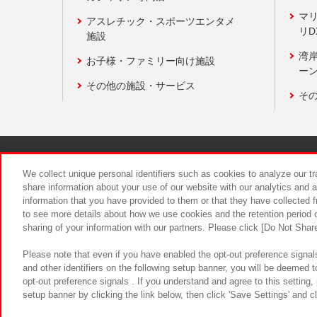
マ
アスレチック・スポーツエンタメ
リD
施設
湾
お子様・ファミリー向け施設
ーン
その他の施設・サービス
そ
関連会社
サステナビリティ
We collect unique personal identifiers such as cookies to analyze our t
share information about your use of our website with our analytics and 
information that you have provided to them or that they have collected f
食品のご提
to see more details about how we use cookies and the retention period o
sharing of your information with our partners. Please click [Do Not Shar
Please note that even if you have enabled the opt-out preference signals
and other identifiers on the following setup banner, you will be deemed 
opt-out preference signals . If you understand and agree to this setting
setup banner by clicking the link below, then click 'Save Settings' and c
©Bandai Namco Amusement Inc.
©Ba