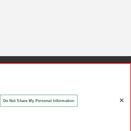
針と検証結果
お取引先さまとともに
お問い合わせ
Do Not Share My Personal Information
ASHIKI Co., Ltd. All Rights Reserved.