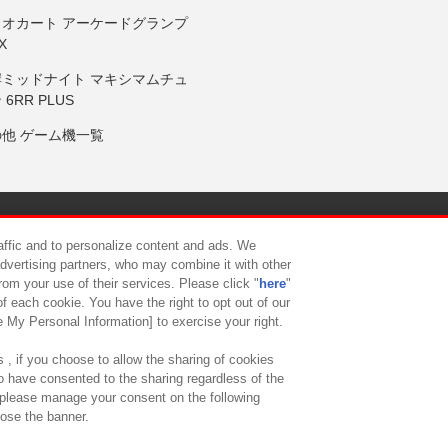
リオカート アーケードグランプ
X
岸ミッドナイト マキシマムチュ
 6RR PLUS
の他 ゲーム機一覧
サイトポリシー
プライバシーポリシー
ウェブアクセシビリティ方
raffic and to personalize content and ads. We
advertising partners, who may combine it with other
rom your use of their services. Please click "
here
"
供について
カスタマーハラスメント対応方針
よくあるご質問・
f each cookie. You have the right to opt out of our
e My Personal Information] to exercise your right.
 , if you choose to allow the sharing of cookies
to have consented to the sharing regardless of the
, please manage your consent on the following
lose the banner.
ndai Namco Amusement Lab Inc.
©Bandai Namco Experience Inc.
©HANAY