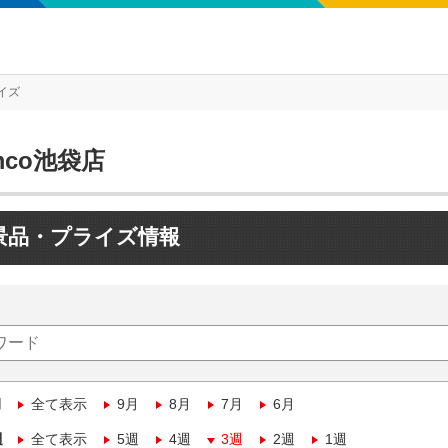
イズ
mco池袋店
景品・プライズ情報
月
全て表示
9月
8月
7月
6月
週
全て表示
5週
4週
3週
2週
1週