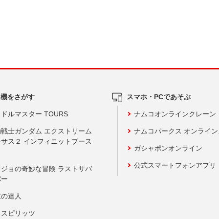
ム機をさがす
スマホ・PCであそぶ
ドルマスター TOURS
ナムコオンラインクレーン
動戦士ガンダム エクストリーム
ナムコパークス オンライ
ーサス２ インフィニットブース
ガシャポンオンライン
公式スマートフォンアプリ
ョジョの奇妙な冒険 ラストサバ
バー
鼓の達人
りスピリッツ