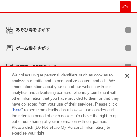
先
あそび場をさがす
ゲーム機をさがす
スマホ・PCであそぶ
We collect unique personal identifiers such as cookies to
analyze our traffic and to personalize content and ads. We
イベント・キャンペーン
share information about your use of our website with our
analytics and advertising partners, who may combine it with
other information that you have provided to them or that they
have collected from your use of their services. Please click
"
here
" to see more details about how we use cookies and
関連会社
サステナビリティ
サイトポリシー
the retention period of each cookie. You have the right to opt
out of our sharing of your information with our partners.
プライバシーポリシー
ウェブアクセシビリティ方針と検証結果
Please click [Do Not Share My Personal Information] to
exercise your right.
お取引先さまとともに
食品のご提供について