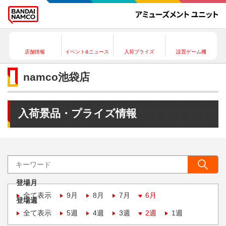
店舗情報
イベント&ニュース
入荷プライズ
設置ゲーム機
namco池袋店
入荷景品・プライズ情報
登場月
全て表示
9月
8月
7月
6月
登場週
全て表示
5週
4週
3週
2週
1週