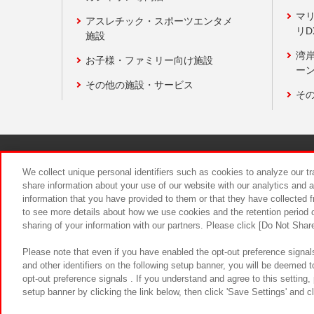
マ
アスレチック・スポーツエンタメ
リD
施設
湾
お子様・ファミリー向け施設
ーン
その他の施設・サービス
そ
関連会社
サステナビリティ
We collect unique personal identifiers such as cookies to analyze our t
share information about your use of our website with our analytics and 
information that you have provided to them or that they have collected f
食品のご提
to see more details about how we use cookies and the retention period o
sharing of your information with our partners. Please click [Do Not Shar
Please note that even if you have enabled the opt-out preference signals
and other identifiers on the following setup banner, you will be deemed 
opt-out preference signals . If you understand and agree to this setting
setup banner by clicking the link below, then click 'Save Settings' and c
©Bandai Namco Amusement Inc.
©Ba