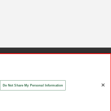
針と検証結果
お取引先さまとともに
お問い合わせ
Do Not Share My Personal Information
ASHIKI Co., Ltd. All Rights Reserved.