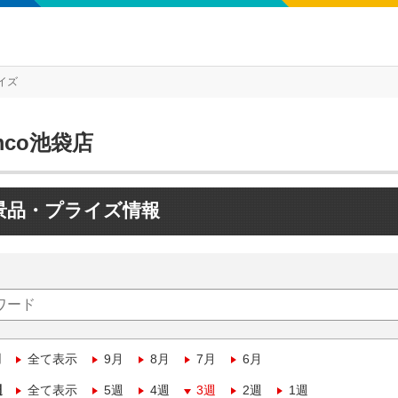
イズ
mco池袋店
景品・プライズ情報
月
全て表示
9月
8月
7月
6月
週
全て表示
5週
4週
3週
2週
1週