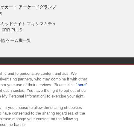
リオカート アーケードグランプ
X
岸ミッドナイト マキシマムチュ
 6RR PLUS
の他 ゲーム機一覧
サイトポリシー
プライバシーポリシー
ウェブアクセシビリティ方
raffic and to personalize content and ads. We
advertising partners, who may combine it with other
rom your use of their services. Please click "
here
"
供について
カスタマーハラスメント対応方針
よくあるご質問・
f each cookie. You have the right to opt out of our
e My Personal Information] to exercise your right.
 , if you choose to allow the sharing of cookies
to have consented to the sharing regardless of the
, please manage your consent on the following
lose the banner.
ndai Namco Amusement Lab Inc.
©Bandai Namco Experience Inc.
©HANAY