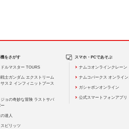
ム機をさがす
スマホ・PCであそぶ
ドルマスター TOURS
ナムコオンラインクレーン
動戦士ガンダム エクストリーム
ナムコパークス オンライ
ーサス２ インフィニットブース
ガシャポンオンライン
公式スマートフォンアプリ
ョジョの奇妙な冒険 ラストサバ
バー
鼓の達人
りスピリッツ