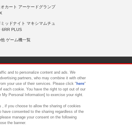
リオカート アーケードグランプ
X
岸ミッドナイト マキシマムチュ
 6RR PLUS
の他 ゲーム機一覧
サイトポリシー
プライバシーポリシー
ウェブアクセシビリティ方
raffic and to personalize content and ads. We
advertising partners, who may combine it with other
rom your use of their services. Please click "
here
"
供について
カスタマーハラスメント対応方針
よくあるご質問・
f each cookie. You have the right to opt out of our
e My Personal Information] to exercise your right.
 , if you choose to allow the sharing of cookies
to have consented to the sharing regardless of the
, please manage your consent on the following
lose the banner.
ndai Namco Amusement Lab Inc.
©Bandai Namco Experience Inc.
©HANAY