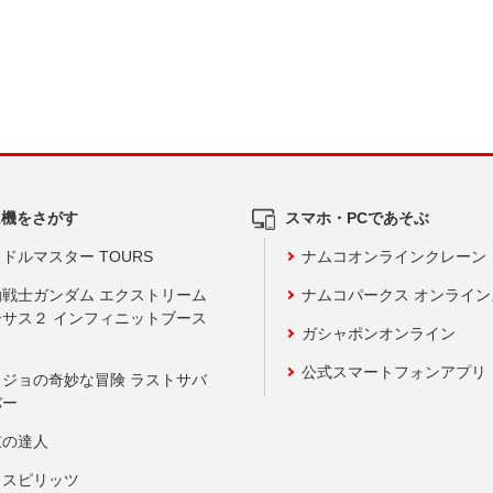
ム機をさがす
スマホ・PCであそぶ
ドルマスター TOURS
ナムコオンラインクレーン
動戦士ガンダム エクストリーム
ナムコパークス オンライ
ーサス２ インフィニットブース
ガシャポンオンライン
公式スマートフォンアプリ
ョジョの奇妙な冒険 ラストサバ
バー
鼓の達人
りスピリッツ