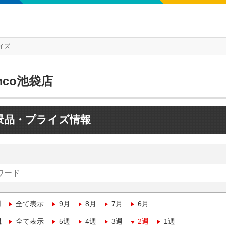
イズ
mco池袋店
景品・プライズ情報
月
全て表示
9月
8月
7月
6月
週
全て表示
5週
4週
3週
2週
1週