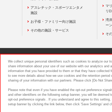
マ
アスレチック・スポーツエンタメ
リD
施設
湾
お子様・ファミリー向け施設
ーン
その他の施設・サービス
そ
関連会社
サステナビリティ
We collect unique personal identifiers such as cookies to analyze our t
share information about your use of our website with our analytics and 
information that you have provided to them or that they have collected f
食品のご提
to see more details about how we use cookies and the retention period o
sharing of your information with our partners. Please click [Do Not Shar
Please note that even if you have enabled the opt-out preference signals
and other identifiers on the following setup banner, you will be deemed 
opt-out preference signals . If you understand and agree to this setting
setup banner by clicking the link below, then click 'Save Settings' and c
©Bandai Namco Amusement Inc.
©Ba