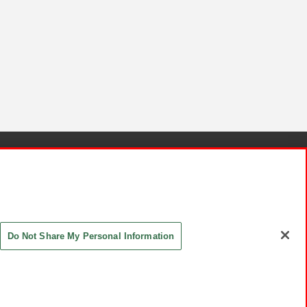
針と検証結果
お取引先さまとともに
お問い合わせ
Do Not Share My Personal Information
ASHIKI Co., Ltd. All Rights Reserved.