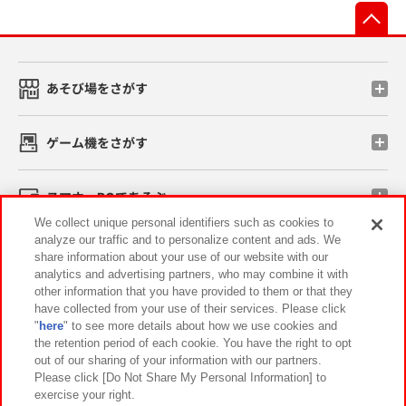
先
あそび場をさがす
ゲーム機をさがす
スマホ・PCであそぶ
We collect unique personal identifiers such as cookies to
analyze our traffic and to personalize content and ads. We
イベント・キャンペーン
share information about your use of our website with our
analytics and advertising partners, who may combine it with
other information that you have provided to them or that they
have collected from your use of their services. Please click
"
here
" to see more details about how we use cookies and
関連会社
サステナビリティ
サイトポリシー
the retention period of each cookie. You have the right to opt
out of our sharing of your information with our partners.
プライバシーポリシー
ウェブアクセシビリティ方針と検証結果
Please click [Do Not Share My Personal Information] to
exercise your right.
お取引先さまとともに
食品のご提供について