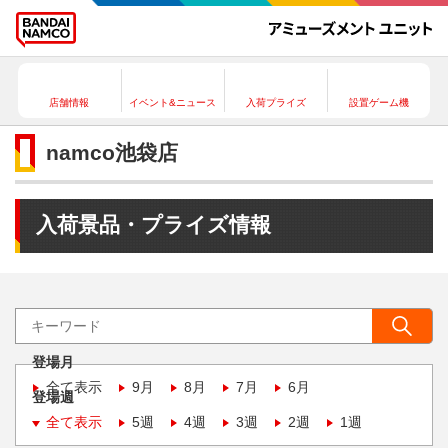
店舗情報
イベント&ニュース
入荷プライズ
設置ゲーム機
namco池袋店
入荷景品・プライズ情報
登場月
全て表示
9月
8月
7月
6月
登場週
全て表示
5週
4週
3週
2週
1週