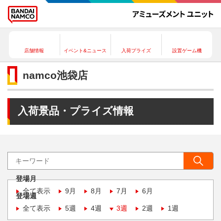
店舗情報
イベント&ニュース
入荷プライズ
設置ゲーム機
namco池袋店
入荷景品・プライズ情報
登場月
全て表示
9月
8月
7月
6月
登場週
全て表示
5週
4週
3週
2週
1週