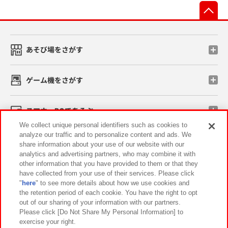
先
あそび場をさがす
ゲーム機をさがす
スマホ・PCであそぶ
We collect unique personal identifiers such as cookies to
analyze our traffic and to personalize content and ads. We
イベント・キャンペーン
share information about your use of our website with our
analytics and advertising partners, who may combine it with
other information that you have provided to them or that they
have collected from your use of their services. Please click
"
here
" to see more details about how we use cookies and
関連会社
サステナビリティ
サイトポリシー
the retention period of each cookie. You have the right to opt
out of our sharing of your information with our partners.
プライバシーポリシー
ウェブアクセシビリティ方針と検証結果
Please click [Do Not Share My Personal Information] to
exercise your right.
お取引先さまとともに
食品のご提供について