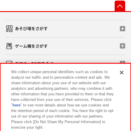
先
あそび場をさがす
ゲーム機をさがす
スマホ・PCであそぶ
We collect unique personal identifiers such as cookies to
analyze our traffic and to personalize content and ads. We
イベント・キャンペーン
share information about your use of our website with our
analytics and advertising partners, who may combine it with
other information that you have provided to them or that they
have collected from your use of their services. Please click
"
here
" to see more details about how we use cookies and
関連会社
サステナビリティ
サイトポリシー
the retention period of each cookie. You have the right to opt
out of our sharing of your information with our partners.
プライバシーポリシー
ウェブアクセシビリティ方針と検証結果
Please click [Do Not Share My Personal Information] to
exercise your right.
お取引先さまとともに
食品のご提供について