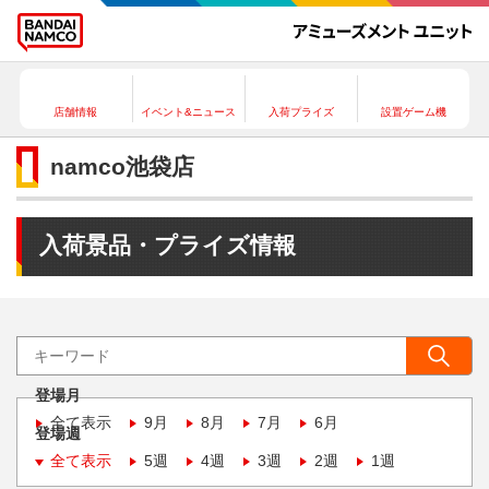
店舗情報
イベント&ニュース
入荷プライズ
設置ゲーム機
namco池袋店
入荷景品・プライズ情報
登場月
全て表示
9月
8月
7月
6月
登場週
全て表示
5週
4週
3週
2週
1週