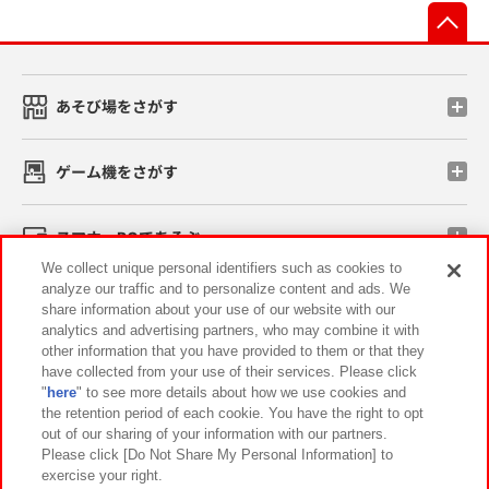
先
あそび場をさがす
ゲーム機をさがす
スマホ・PCであそぶ
We collect unique personal identifiers such as cookies to
analyze our traffic and to personalize content and ads. We
イベント・キャンペーン
share information about your use of our website with our
analytics and advertising partners, who may combine it with
other information that you have provided to them or that they
have collected from your use of their services. Please click
"
here
" to see more details about how we use cookies and
関連会社
サステナビリティ
サイトポリシー
the retention period of each cookie. You have the right to opt
out of our sharing of your information with our partners.
プライバシーポリシー
ウェブアクセシビリティ方針と検証結果
Please click [Do Not Share My Personal Information] to
exercise your right.
お取引先さまとともに
食品のご提供について