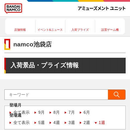
店舗情報
イベント&ニュース
入荷プライズ
設置ゲーム機
namco池袋店
入荷景品・プライズ情報
登場月
全て表示
9月
8月
7月
6月
登場週
全て表示
5週
4週
3週
2週
1週