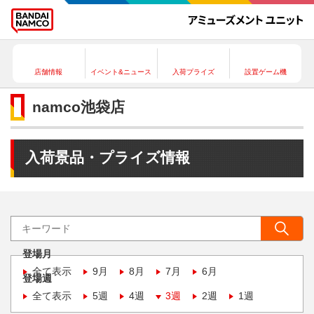
店舗情報
イベント&ニュース
入荷プライズ
設置ゲーム機
namco池袋店
入荷景品・プライズ情報
登場月
全て表示
9月
8月
7月
6月
登場週
全て表示
5週
4週
3週
2週
1週