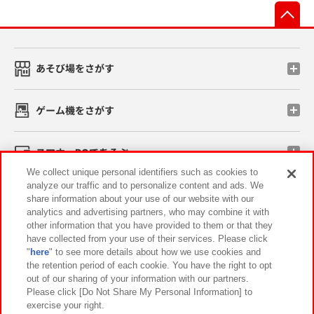
先
あそび場をさがす
ゲーム機をさがす
スマホ・PCであそぶ
We collect unique personal identifiers such as cookies to
analyze our traffic and to personalize content and ads. We
イベント・キャンペーン
share information about your use of our website with our
analytics and advertising partners, who may combine it with
other information that you have provided to them or that they
have collected from your use of their services. Please click
"
here
" to see more details about how we use cookies and
関連会社
サステナビリティ
サイトポリシー
the retention period of each cookie. You have the right to opt
out of our sharing of your information with our partners.
プライバシーポリシー
ウェブアクセシビリティ方針と検証結果
Please click [Do Not Share My Personal Information] to
exercise your right.
お取引先さまとともに
食品のご提供について