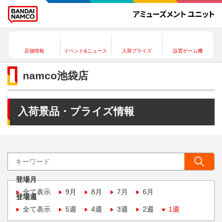
店舗情報
イベント&ニュース
入荷プライズ
設置ゲーム機
namco池袋店
入荷景品・プライズ情報
登場月
全て表示
9月
8月
7月
6月
登場週
全て表示
5週
4週
3週
2週
1週