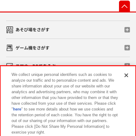
先
あそび場をさがす
ゲーム機をさがす
スマホ・PCであそぶ
We collect unique personal identifiers such as cookies to
analyze our traffic and to personalize content and ads. We
イベント・キャンペーン
share information about your use of our website with our
analytics and advertising partners, who may combine it with
other information that you have provided to them or that they
have collected from your use of their services. Please click
"
here
" to see more details about how we use cookies and
関連会社
サステナビリティ
サイトポリシー
the retention period of each cookie. You have the right to opt
out of our sharing of your information with our partners.
プライバシーポリシー
ウェブアクセシビリティ方針と検証結果
Please click [Do Not Share My Personal Information] to
exercise your right.
お取引先さまとともに
食品のご提供について