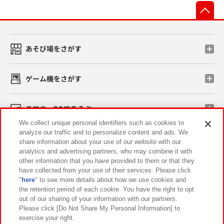
先
あそび場をさがす
ゲーム機をさがす
スマホ・PCであそぶ
We collect unique personal identifiers such as cookies to
analyze our traffic and to personalize content and ads. We
イベント・キャンペーン
share information about your use of our website with our
analytics and advertising partners, who may combine it with
other information that you have provided to them or that they
have collected from your use of their services. Please click
"
here
" to see more details about how we use cookies and
関連会社
サステナビリティ
サイトポリシー
the retention period of each cookie. You have the right to opt
out of our sharing of your information with our partners.
プライバシーポリシー
ウェブアクセシビリティ方針と検証結果
Please click [Do Not Share My Personal Information] to
exercise your right.
お取引先さまとともに
食品のご提供について