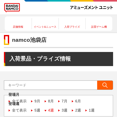
店舗情報
イベント&ニュース
入荷プライズ
設置ゲーム機
namco池袋店
入荷景品・プライズ情報
登場月
全て表示
9月
8月
7月
6月
登場週
全て表示
5週
4週
3週
2週
1週