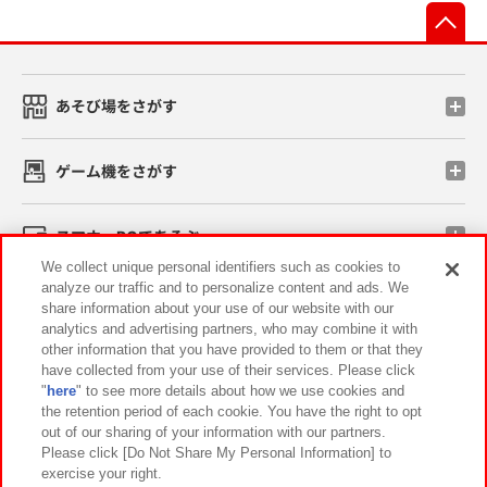
先
あそび場をさがす
ゲーム機をさがす
スマホ・PCであそぶ
We collect unique personal identifiers such as cookies to
analyze our traffic and to personalize content and ads. We
イベント・キャンペーン
share information about your use of our website with our
analytics and advertising partners, who may combine it with
other information that you have provided to them or that they
have collected from your use of their services. Please click
"
here
" to see more details about how we use cookies and
関連会社
サステナビリティ
サイトポリシー
the retention period of each cookie. You have the right to opt
out of our sharing of your information with our partners.
プライバシーポリシー
ウェブアクセシビリティ方針と検証結果
Please click [Do Not Share My Personal Information] to
exercise your right.
お取引先さまとともに
食品のご提供について