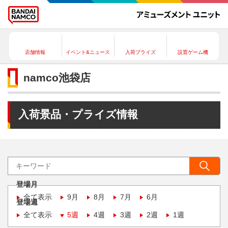
店舗情報
イベント&ニュース
入荷プライズ
設置ゲーム機
namco池袋店
入荷景品・プライズ情報
登場月
全て表示
9月
8月
7月
6月
登場週
全て表示
5週
4週
3週
2週
1週