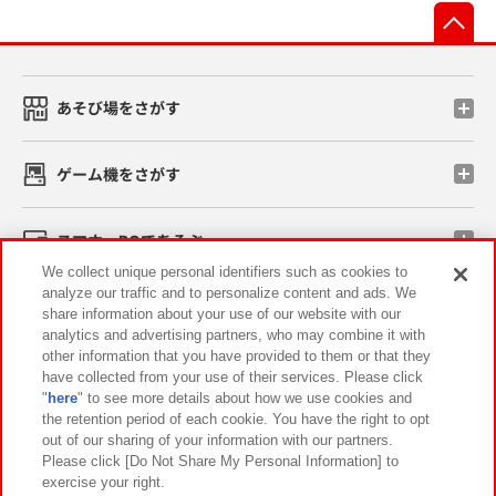
先
あそび場をさがす
ゲーム機をさがす
スマホ・PCであそぶ
We collect unique personal identifiers such as cookies to
analyze our traffic and to personalize content and ads. We
イベント・キャンペーン
share information about your use of our website with our
analytics and advertising partners, who may combine it with
other information that you have provided to them or that they
have collected from your use of their services. Please click
"
here
" to see more details about how we use cookies and
関連会社
サステナビリティ
サイトポリシー
the retention period of each cookie. You have the right to opt
out of our sharing of your information with our partners.
プライバシーポリシー
ウェブアクセシビリティ方針と検証結果
Please click [Do Not Share My Personal Information] to
exercise your right.
お取引先さまとともに
食品のご提供について