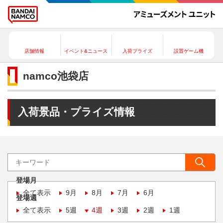
店舗情報
イベント&ニュース
入荷プライズ
設置ゲーム機
namco池袋店
入荷景品・プライズ情報
登場月
全て表示
9月
8月
7月
6月
登場週
全て表示
5週
4週
3週
2週
1週