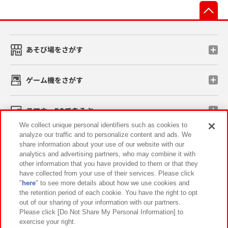
先
あそび場をさがす
ゲーム機をさがす
スマホ・PCであそぶ
We collect unique personal identifiers such as cookies to
analyze our traffic and to personalize content and ads. We
イベント・キャンペーン
share information about your use of our website with our
analytics and advertising partners, who may combine it with
other information that you have provided to them or that they
have collected from your use of their services. Please click
"
here
" to see more details about how we use cookies and
関連会社
サステナビリティ
サイトポリシー
the retention period of each cookie. You have the right to opt
out of our sharing of your information with our partners.
プライバシーポリシー
ウェブアクセシビリティ方針と検証結果
Please click [Do Not Share My Personal Information] to
exercise your right.
お取引先さまとともに
食品のご提供について