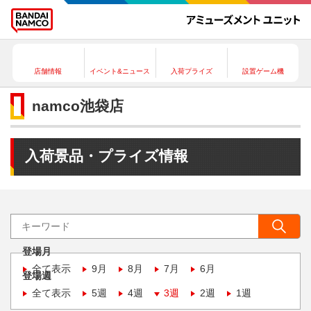
店舗情報
イベント&ニュース
入荷プライズ
設置ゲーム機
namco池袋店
入荷景品・プライズ情報
登場月
全て表示
9月
8月
7月
6月
登場週
全て表示
5週
4週
3週
2週
1週