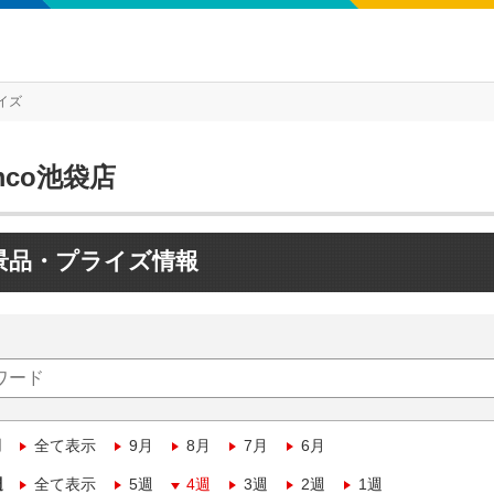
イズ
mco池袋店
景品・プライズ情報
月
全て表示
9月
8月
7月
6月
週
全て表示
5週
4週
3週
2週
1週