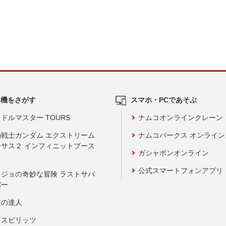
ム機をさがす
スマホ・PCであそぶ
ドルマスター TOURS
ナムコオンラインクレーン
動戦士ガンダム エクストリーム
ナムコパークス オンライ
ーサス２ インフィニットブース
ガシャポンオンライン
公式スマートフォンアプリ
ョジョの奇妙な冒険 ラストサバ
バー
鼓の達人
りスピリッツ