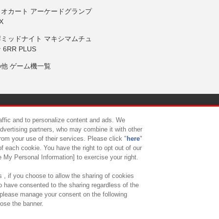
リオカート アーケードグランプ
X
岸ミッドナイト マキシマムチュ
 6RR PLUS
の他 ゲーム機一覧
サイトポリシー
プライバシーポリシー
ウェブアクセシビリティ方
raffic and to personalize content and ads. We
advertising partners, who may combine it with other
rom your use of their services. Please click "
here
"
供について
カスタマーハラスメント対応方針
よくあるご質問・
f each cookie. You have the right to opt out of our
e My Personal Information] to exercise your right.
 , if you choose to allow the sharing of cookies
to have consented to the sharing regardless of the
, please manage your consent on the following
lose the banner.
ndai Namco Amusement Lab Inc.
©Bandai Namco Experience Inc.
©HANAY