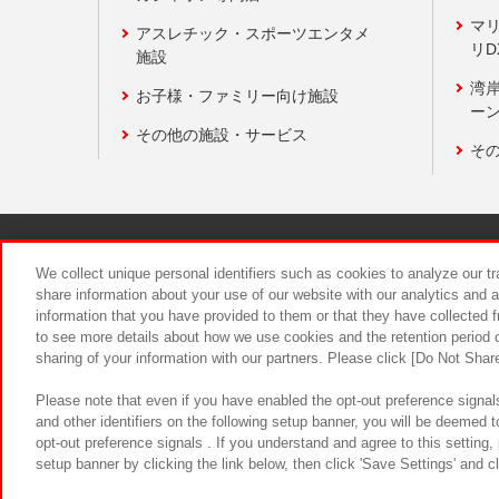
マ
アスレチック・スポーツエンタメ
リD
施設
湾
お子様・ファミリー向け施設
ーン
その他の施設・サービス
そ
関連会社
サステナビリティ
We collect unique personal identifiers such as cookies to analyze our t
share information about your use of our website with our analytics and 
information that you have provided to them or that they have collected f
食品のご提
to see more details about how we use cookies and the retention period o
sharing of your information with our partners. Please click [Do Not Shar
Please note that even if you have enabled the opt-out preference signals
and other identifiers on the following setup banner, you will be deemed 
opt-out preference signals . If you understand and agree to this setting
setup banner by clicking the link below, then click 'Save Settings' and c
©Bandai Namco Amusement Inc.
©Ba