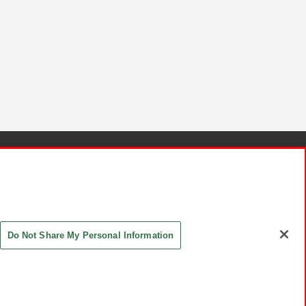
針と検証結果
お取引先さまとともに
お問い合わせ
Do Not Share My Personal Information
ASHIKI Co., Ltd. All Rights Reserved.