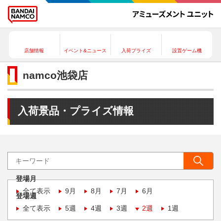
店舗情報
イベント&ニュース
入荷プライズ
設置ゲーム機
namco池袋店
入荷景品・プライズ情報
登場月
全て表示
9月
8月
7月
6月
登場週
全て表示
5週
4週
3週
2週
1週