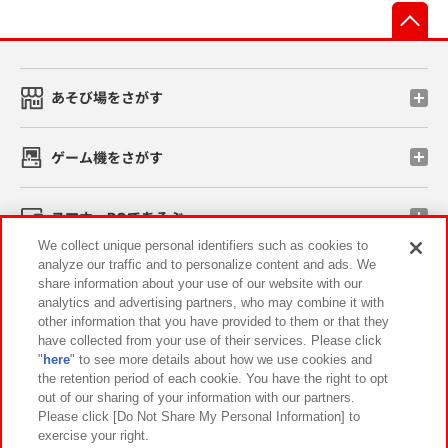
先
あそび場をさがす
ゲーム機をさがす
スマホ・PCであそぶ
We collect unique personal identifiers such as cookies to
analyze our traffic and to personalize content and ads. We
イベント・キャンペーン
share information about your use of our website with our
analytics and advertising partners, who may combine it with
other information that you have provided to them or that they
have collected from your use of their services. Please click
"
here
" to see more details about how we use cookies and
関連会社
サステナビリティ
サイトポリシー
the retention period of each cookie. You have the right to opt
out of our sharing of your information with our partners.
プライバシーポリシー
ウェブアクセシビリティ方針と検証結果
Please click [Do Not Share My Personal Information] to
exercise your right.
お取引先さまとともに
食品のご提供について