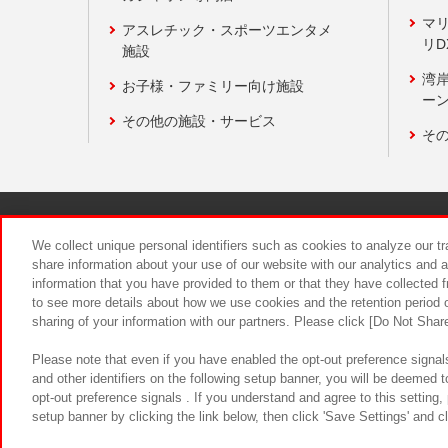
マ
アスレチック・スポーツエンタメ
リD
施設
湾
お子様・ファミリー向け施設
ーン
その他の施設・サービス
そ
関連会社
サステナビリティ
We collect unique personal identifiers such as cookies to analyze our t
share information about your use of our website with our analytics and 
information that you have provided to them or that they have collected f
食品のご提
to see more details about how we use cookies and the retention period o
sharing of your information with our partners. Please click [Do Not Shar
Please note that even if you have enabled the opt-out preference signals
and other identifiers on the following setup banner, you will be deemed 
opt-out preference signals . If you understand and agree to this setting
setup banner by clicking the link below, then click 'Save Settings' and c
©Bandai Namco Amusement Inc.
©Ba