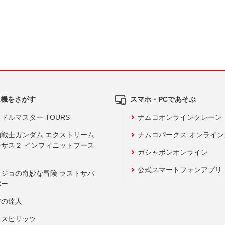
ム機をさがす
スマホ・PCであそぶ
ドルマスター TOURS
ナムコオンラインクレーン
動戦士ガンダム エクストリーム
ナムコパークス オンライ
ーサス２ インフィニットブース
ガシャポンオンライン
公式スマートフォンアプリ
ョジョの奇妙な冒険 ラストサバ
バー
鼓の達人
りスピリッツ