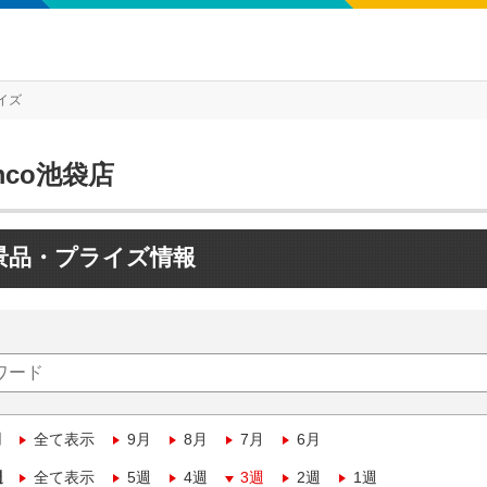
イズ
mco池袋店
景品・プライズ情報
月
全て表示
9月
8月
7月
6月
週
全て表示
5週
4週
3週
2週
1週