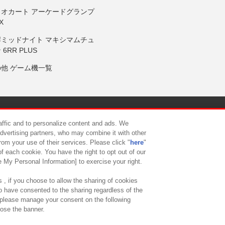
リオカート アーケードグランプ
X
岸ミッドナイト マキシマムチュ
 6RR PLUS
の他 ゲーム機一覧
サイトポリシー
プライバシーポリシー
ウェブアクセシビリティ方
raffic and to personalize content and ads. We
advertising partners, who may combine it with other
rom your use of their services. Please click "
here
"
供について
カスタマーハラスメント対応方針
よくあるご質問・
f each cookie. You have the right to opt out of our
e My Personal Information] to exercise your right.
 , if you choose to allow the sharing of cookies
to have consented to the sharing regardless of the
, please manage your consent on the following
lose the banner.
ndai Namco Amusement Lab Inc.
©Bandai Namco Experience Inc.
©HANAY