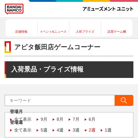
店舗情報
イベント&ニュース
入荷プライズ
設置ゲーム機
アピタ飯田店ゲームコーナー
入荷景品・プライズ情報
登場月
全て表示
9月
8月
7月
6月
登場週
全て表示
5週
4週
3週
2週
1週