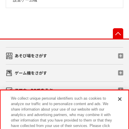
先
あそび場をさがす
ゲーム機をさがす
スマホ・PCであそぶ
We collect unique personal identifiers such as cookies to
analyze our traffic and to personalize content and ads. We
イベント・キャンペーン
share information about your use of our website with our
analytics and advertising partners, who may combine it with
other information that you have provided to them or that they
have collected from your use of their services. Please click