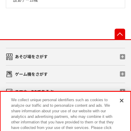
先
あそび場をさがす
ゲーム機をさがす
スマホ・PCであそぶ
We collect unique personal identifiers such as cookies to
analyze our traffic and to personalize content and ads. We
イベント・キャンペーン
share information about your use of our website with our
analytics and advertising partners, who may combine it with
other information that you have provided to them or that they
have collected from your use of their services. Please click