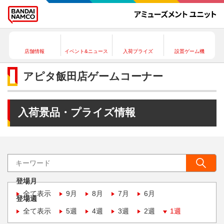
店舗情報
イベント&ニュース
入荷プライズ
設置ゲーム機
アピタ飯田店ゲームコーナー
入荷景品・プライズ情報
登場月
全て表示
9月
8月
7月
6月
登場週
全て表示
5週
4週
3週
2週
1週