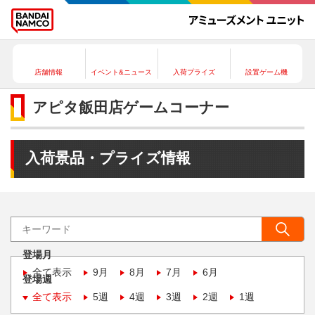
店舗情報
イベント&ニュース
入荷プライズ
設置ゲーム機
アピタ飯田店ゲームコーナー
入荷景品・プライズ情報
登場月
全て表示
9月
8月
7月
6月
登場週
全て表示
5週
4週
3週
2週
1週