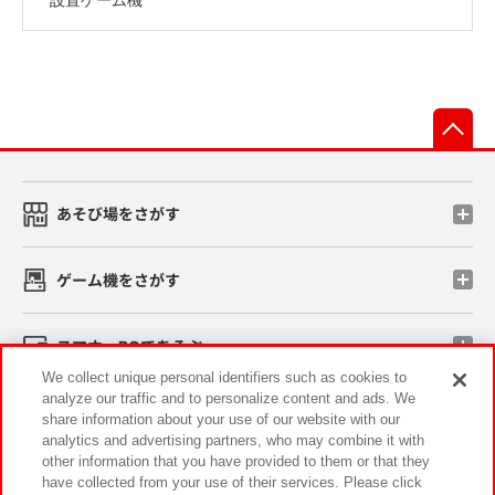
先
あそび場をさがす
ゲーム機をさがす
スマホ・PCであそぶ
We collect unique personal identifiers such as cookies to
analyze our traffic and to personalize content and ads. We
イベント・キャンペーン
share information about your use of our website with our
analytics and advertising partners, who may combine it with
other information that you have provided to them or that they
have collected from your use of their services. Please click