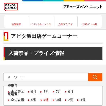
店舗情報
イベント&ニュース
入荷プライズ
設置ゲーム機
アピタ飯田店ゲームコーナー
入荷景品・プライズ情報
登場月
全て表示
9月
8月
7月
6月
登場週
全て表示
5週
4週
3週
2週
1週