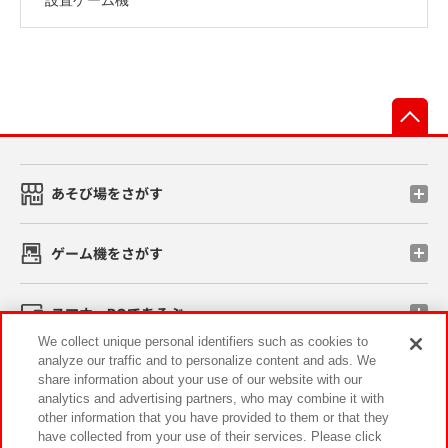
先
あそび場をさがす
ゲーム機をさがす
スマホ・PCであそぶ
We collect unique personal identifiers such as cookies to
analyze our traffic and to personalize content and ads. We
イベント・キャンペーン
share information about your use of our website with our
analytics and advertising partners, who may combine it with
other information that you have provided to them or that they
have collected from your use of their services. Please click