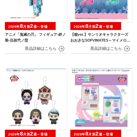
8
2
8
2
2026年
月第
週～登場
2026年
月第
週～登場
アニメ「鬼滅の刃」 フィギュア-絆ノ
【箱ver.】サンリオキャラクターズ
装-伍拾弐ノ型
おおきなSOFVIMATES～マイメロデ
ィ マーメイドver. ～
8
2
8
2
2026年
月第
週～登場
2026年
月第
週～登場