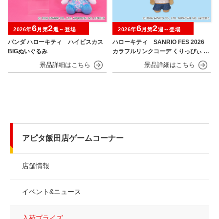
6
2
6
2
2026年
月第
週～登場
2026年
月第
週～登場
パンダ ハローキティ ハイビスカス
ハローキティ SANRIO FES 2026
BIGぬいぐるみ
カラフルリンクコーデ くりっぴぃ ぬ
いぐるみ
アピタ飯田店ゲームコーナー
店舗情報
イベント&ニュース
入荷プライズ