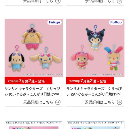
7
2
7
2
2026年
月第
週～登場
2026年
月第
週～登場
サンリオキャラクターズ くりっぴ
サンリオキャラクターズ くりっぴ
ぃ ぬいぐるみ～こんがり日焼けvol.1
ぃ ぬいぐるみ～こんがり日焼けvol.2
～
～