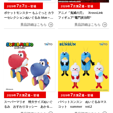
7
7
7
2
2026年
月
日～登場
2026年
月第
週～登場
ポケットモンスター もふぐっと カラ
アニメ「鬼滅の刃」 XrossLink
ーセレクションぬいぐるみ blue～カ
フィギュア“竈門炭治郎“
イオーガ・ポッチャマ～
7
2
7
2
2026年
月第
週～登場
2026年
月第
週～登場
スーパーマリオ 特大サイズぬいぐ
パペットスンスン ぬいぐるみマス
るみ おすわりヨッシー あか＆あ
コット summer vol.2
お