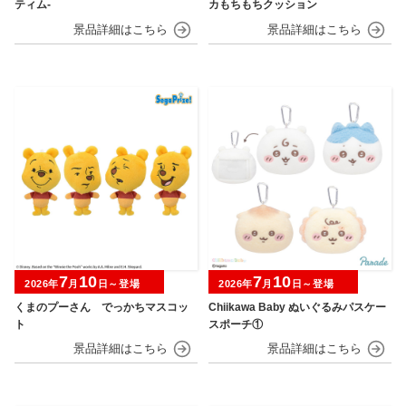
ティム‐
カもちもちクッション
7
10
7
10
2026年
月
日～登場
2026年
月
日～登場
くまのプーさん でっかちマスコッ
Chiikawa Baby ぬいぐるみパスケー
ト
スポーチ①