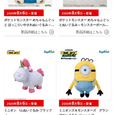
8
6
8
6
2026年
月
日～登場
2026年
月
日～登場
ポケットモンスター めちゃもふぐっ
ポケットモンスター めちゃもふぐっ
と ほっこりいやされぬいぐるみ～カ
とぬいぐるみ～モンスターボール・
ビゴン～
スーパーボール・ハイパーボール・
マスターボール・プレミアボール～
8
6
8
6
2026年
月
日～登場
2026年
月
日～登場
ミニオン LLぬいぐるみ‐フラッフ
ミニオンズ＆モンスターズ グラン