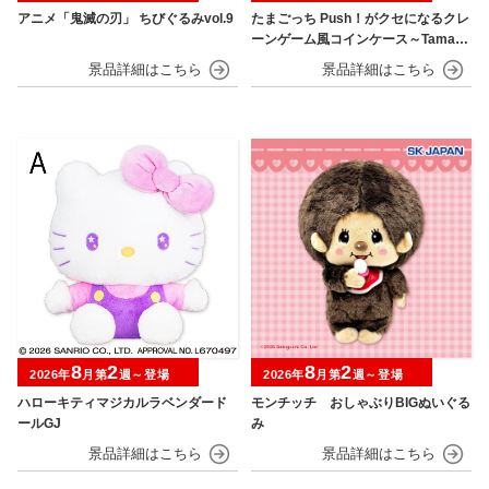
アニメ「鬼滅の刃」 ちびぐるみvol.9
たまごっち Push！がクセになるクレ
ーンゲーム風コインケース～Tamago
tchi Paradise～
8
2
8
2
2026年
月第
週～登場
2026年
月第
週～登場
ハローキティマジカルラベンダード
モンチッチ おしゃぶりBIGぬいぐる
ールGJ
み