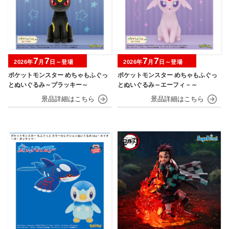
7
7
7
7
2026年
月
日～登場
2026年
月
日～登場
ポケットモンスター めちゃもふぐっ
ポケットモンスター めちゃもふぐっ
とぬいぐるみ～ブラッキー～
とぬいぐるみ～エーフィ－～