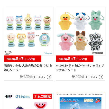
8
7
8
7
2026年
月
日～登場
2026年
月
日～登場
映画ちいかわ 人魚の島のひみつ ゆら
mojojojo きゃらぱぺmini ナムコオリ
ゆらソーラー
ジナルアソート