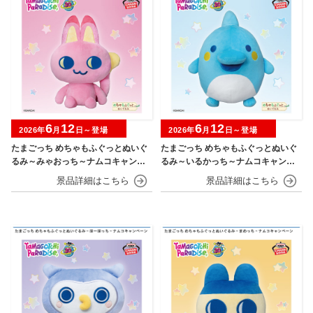
6
12
6
12
2026年
月
日～登場
2026年
月
日～登場
たまごっち めちゃもふぐっとぬいぐ
たまごっち めちゃもふぐっとぬいぐ
るみ～みゃおっち～ナムコキャンペ
るみ～いるかっち～ナムコキャンペ
ーン
ーン