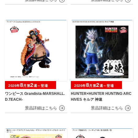
8
2
8
2
2026年
月第
週～登場
2026年
月第
週～登場
ワンピース Grandista-MARSHALL.
HUNTER×HUNTER HUNTING ARC
D.TEACH-
HIVES キルア 神速