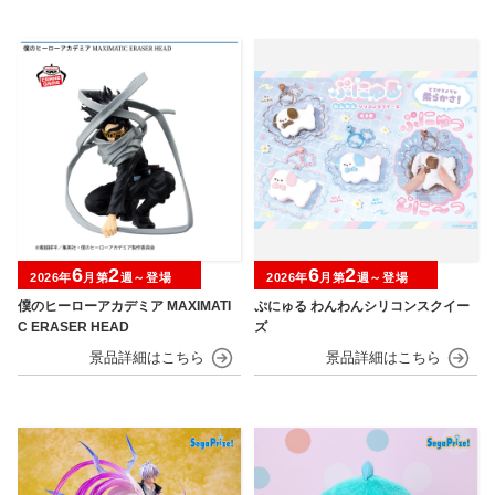
6
2
6
2
2026年
月第
週～登場
2026年
月第
週～登場
僕のヒーローアカデミア MAXIMATI
ぷにゅる わんわんシリコンスクイー
C ERASER HEAD
ズ