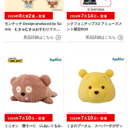
8
2
7
14
2026年
月第
週～登場
2026年
月
日～登場
モンチッチ Design produced by Sa
シクフォニチップス2 アミューズメ
nrio むきゅむきゅおすわりマスコ
ント限定BOX
ット
7
10
7
10
2026年
月
日～登場
2026年
月
日～登場
ミニオン 寝そべり LLぬいぐるみ‐
くまのプーさん スーパーギガザッ