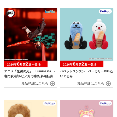
8
2
8
2
2026年
月第
週～登場
2026年
月第
週～登場
アニメ「鬼滅の刃」 Luminasta ‐
パペットスンスン ベーカリーBIGぬ
竈門炭治郎‐ヒノカミ神楽 斜陽転身
いぐるみ