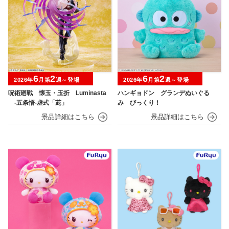
6
2
6
2
2026年
月第
週～登場
2026年
月第
週～登場
呪術廻戦 懐玉・玉折 Luminasta
ハンギョドン グランデぬいぐる
‐五条悟‐虚式「茈」
み びっくり！