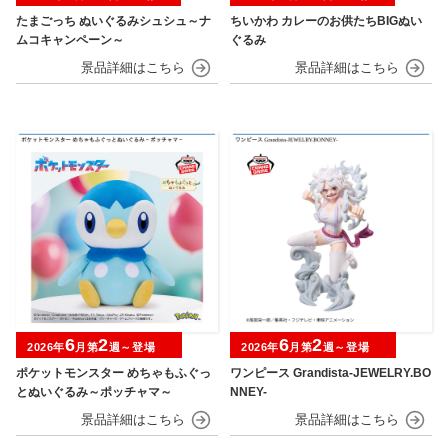
たまごっち ぬいぐるみシュシュ～ナ
ちいかわ カレーのお供たちBIGぬい
ムコキャンペーン～
ぐるみ
6
2
6
2
2026年
月第
週～登場
2026年
月第
週～登場
ポケットモンスター めちゃもふぐっ
ワンピース Grandista-JEWELRY.BO
とぬいぐるみ～ポッチャマ～
NNEY-