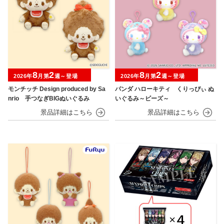
8
2
8
2
2026年
月第
週～登場
2026年
月第
週～登場
モンチッチ Design produced by Sa
パンダ ハローキティ くりっぴぃ ぬ
nrio 手つなぎBIGぬいぐるみ
いぐるみ～ビーズ～