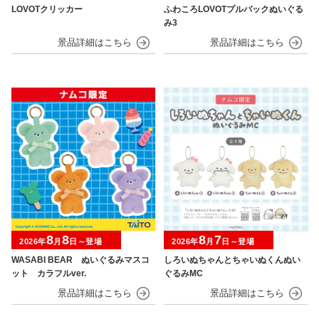
LOVOTクリッカー
ふわころLOVOTプルバックぬいぐる
み3
8
8
8
7
2026年
月
日～登場
2026年
月
日～登場
WASABI BEAR ぬいぐるみマスコ
しろいぬちゃんとちゃいぬくんぬい
ット カラフルver.
ぐるみMC