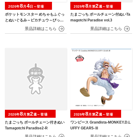
8
4
8
2
2026年
月
日～登場
2026年
月第
週～登場
ポケットモンスター めちゃもふぐっ
たまごっち ボールチェーン付ぬいTa
とぬいぐるみ～ピカチュウ～びっく
magotchi Paradise vol.3
りver.
8
2
8
2
2026年
月第
週～登場
2026年
月第
週～登場
たまごっち ボールチェーン付きぬい
ワンピース Grandista-MONKEY.D.L
Tamagotchi Paradise2-R
UFFY GEAR5-Ⅲ