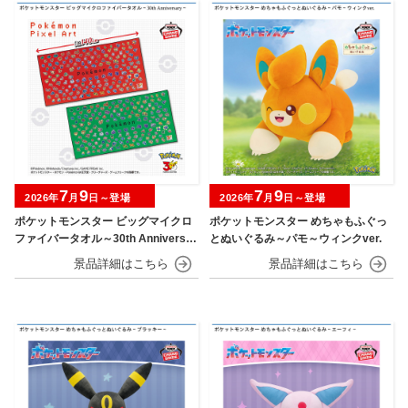
7
9
7
9
2026年
月
日～登場
2026年
月
日～登場
ポケットモンスター ビッグマイクロ
ポケットモンスター めちゃもふぐっ
ファイバータオル～30th Anniversar
とぬいぐるみ～パモ～ウィンクver.
y～