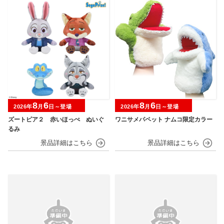
8
6
8
6
2026年
月
日～登場
2026年
月
日～登場
ズートピア２ 赤いほっぺ ぬいぐ
ワニサメパペット ナムコ限定カラー
るみ