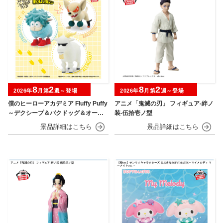
8
2
8
2
2026年
月第
週～登場
2026年
月第
週～登場
僕のヒーローアカデミア Fluffy Puffy
アニメ「鬼滅の刃」 フィギュア-絆ノ
～デクシープ＆バクドッグ＆オール
装-伍拾壱ノ型
マイゴート～