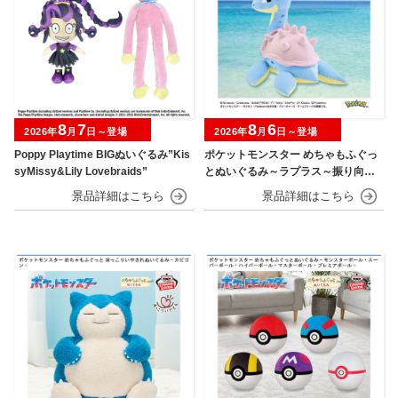
8
7
8
6
2026年
月
日～登場
2026年
月
日～登場
Poppy Playtime BIGぬいぐるみ”Kis
ポケットモンスター めちゃもふぐっ
syMissy&Lily Lovebraids”
とぬいぐるみ～ラプラス～振り向きv
er.