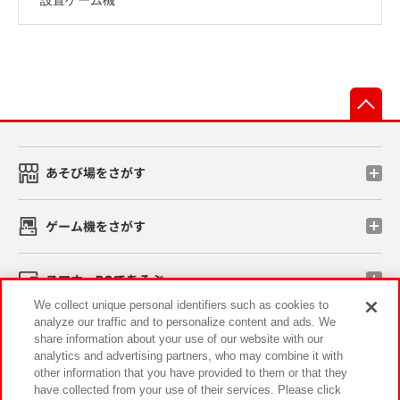
先
あそび場をさがす
ゲーム機をさがす
スマホ・PCであそぶ
We collect unique personal identifiers such as cookies to
analyze our traffic and to personalize content and ads. We
イベント・キャンペーン
share information about your use of our website with our
analytics and advertising partners, who may combine it with
other information that you have provided to them or that they
have collected from your use of their services. Please click