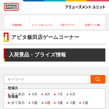
店舗情報
イベント&ニュース
入荷プライズ
設置ゲーム機
アピタ飯田店ゲームコーナー
入荷景品・プライズ情報
登場月
全て表示
9月
8月
7月
6月
登場週
全て表示
5週
4週
3週
2週
1週