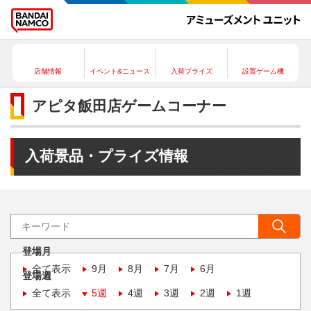
店舗情報
イベント&ニュース
入荷プライズ
設置ゲーム機
アピタ飯田店ゲームコーナー
入荷景品・プライズ情報
登場月
全て表示
9月
8月
7月
6月
登場週
全て表示
5週
4週
3週
2週
1週