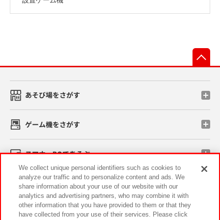
先
あそび場をさがす
ゲーム機をさがす
スマホ・PCであそぶ
We collect unique personal identifiers such as cookies to
analyze our traffic and to personalize content and ads. We
イベント・キャンペーン
share information about your use of our website with our
analytics and advertising partners, who may combine it with
other information that you have provided to them or that they
have collected from your use of their services. Please click