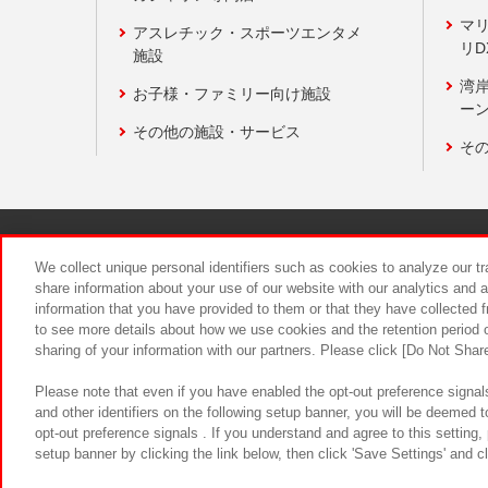
マ
アスレチック・スポーツエンタメ
リD
施設
湾
お子様・ファミリー向け施設
ーン
その他の施設・サービス
そ
関連会社
サステナビリティ
We collect unique personal identifiers such as cookies to analyze our t
share information about your use of our website with our analytics and 
information that you have provided to them or that they have collected f
食品のご提
to see more details about how we use cookies and the retention period o
sharing of your information with our partners. Please click [Do Not Shar
Please note that even if you have enabled the opt-out preference signals
and other identifiers on the following setup banner, you will be deemed 
opt-out preference signals . If you understand and agree to this setting
setup banner by clicking the link below, then click 'Save Settings' and c
©Bandai Namco Amusement Inc.
©Ba