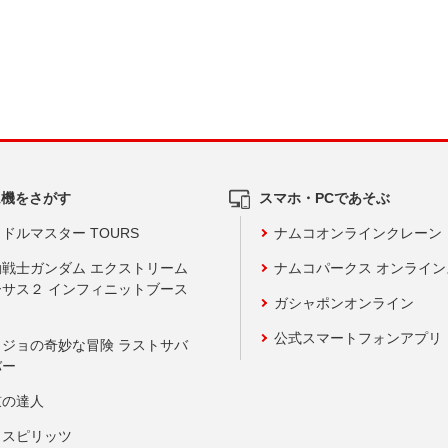
ム機をさがす
スマホ・PCであそぶ
ドルマスター TOURS
ナムコオンラインクレーン
動戦士ガンダム エクストリーム
ナムコパークス オンライ
ーサス２ インフィニットブース
ガシャポンオンライン
公式スマートフォンアプリ
ョジョの奇妙な冒険 ラストサバ
バー
鼓の達人
りスピリッツ