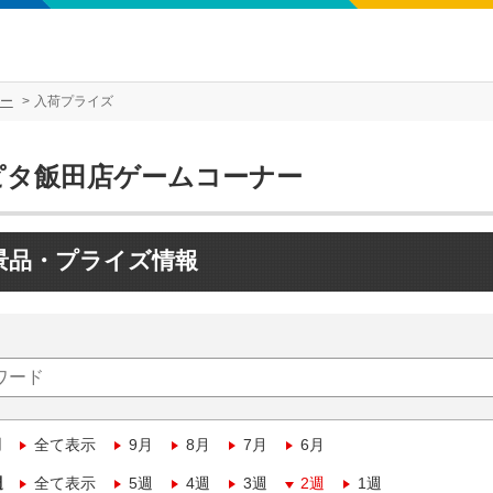
ー
入荷プライズ
ピタ飯田店ゲームコーナー
景品・プライズ情報
月
全て表示
9月
8月
7月
6月
週
全て表示
5週
4週
3週
2週
1週