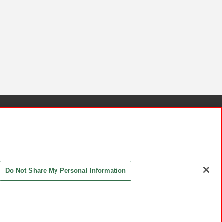
針と検証結果
お取引先さまとともに
お問い合わせ
Do Not Share My Personal Information
ASHIKI Co., Ltd. All Rights Reserved.