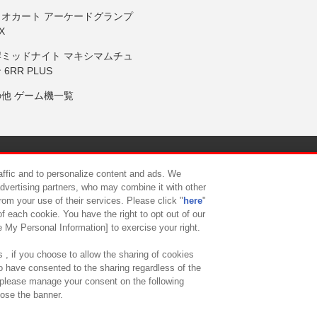
リオカート アーケードグランプ
X
岸ミッドナイト マキシマムチュ
 6RR PLUS
の他 ゲーム機一覧
サイトポリシー
プライバシーポリシー
ウェブアクセシビリティ方
raffic and to personalize content and ads. We
advertising partners, who may combine it with other
rom your use of their services. Please click "
here
"
供について
カスタマーハラスメント対応方針
よくあるご質問・
f each cookie. You have the right to opt out of our
e My Personal Information] to exercise your right.
 , if you choose to allow the sharing of cookies
to have consented to the sharing regardless of the
, please manage your consent on the following
lose the banner.
ndai Namco Amusement Lab Inc.
©Bandai Namco Experience Inc.
©HANAY