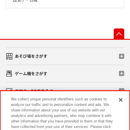
先
あそび場をさがす
ゲーム機をさがす
スマホ・PCであそぶ
We collect unique personal identifiers such as cookies to
analyze our traffic and to personalize content and ads. We
イベント・キャンペーン
share information about your use of our website with our
analytics and advertising partners, who may combine it with
other information that you have provided to them or that they
have collected from your use of their services. Please click