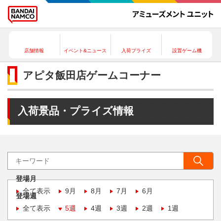
店舗情報
イベント&ニュース
入荷プライズ
設置ゲーム機
アピタ飯田店ゲームコーナー
入荷景品・プライズ情報
登場月
全て表示
9月
8月
7月
6月
登場週
全て表示
5週
4週
3週
2週
1週