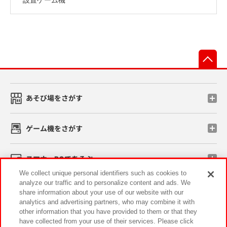
先
あそび場をさがす
ゲーム機をさがす
スマホ・PCであそぶ
We collect unique personal identifiers such as cookies to
analyze our traffic and to personalize content and ads. We
イベント・キャンペーン
share information about your use of our website with our
analytics and advertising partners, who may combine it with
other information that you have provided to them or that they
have collected from your use of their services. Please click