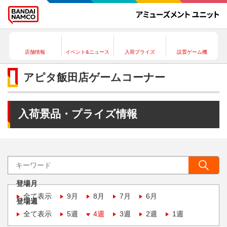
店舗情報
イベント&ニュース
入荷プライズ
設置ゲーム機
アピタ飯田店ゲームコーナー
入荷景品・プライズ情報
登場月
全て表示
9月
8月
7月
6月
登場週
全て表示
5週
4週
3週
2週
1週