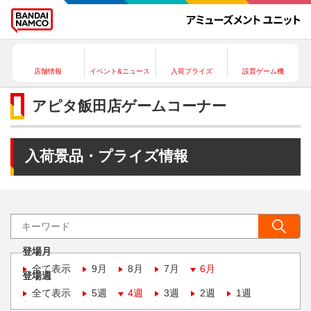
店舗情報
イベント&ニュース
入荷プライズ
設置ゲーム機
アピタ飯田店ゲームコーナー
入荷景品・プライズ情報
登場月
全て表示
9月
8月
7月
6月
登場週
全て表示
5週
4週
3週
2週
1週