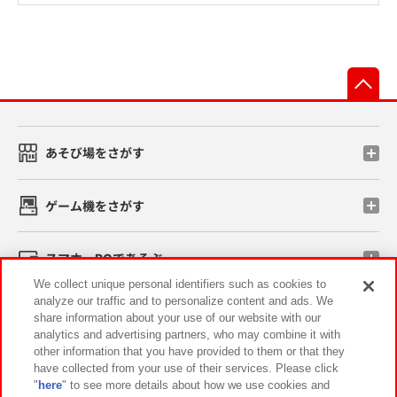
先
あそび場をさがす
ゲーム機をさがす
スマホ・PCであそぶ
We collect unique personal identifiers such as cookies to
analyze our traffic and to personalize content and ads. We
イベント・キャンペーン
share information about your use of our website with our
analytics and advertising partners, who may combine it with
other information that you have provided to them or that they
have collected from your use of their services. Please click
"
here
" to see more details about how we use cookies and
関連会社
サステナビリティ
サイトポリシー