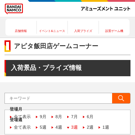
店舗情報
イベント&ニュース
入荷プライズ
設置ゲーム機
アピタ飯田店ゲームコーナー
入荷景品・プライズ情報
登場月
全て表示
9月
8月
7月
6月
登場週
全て表示
5週
4週
3週
2週
1週