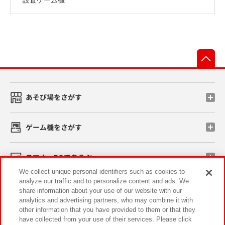
先
あそび場をさがす
ゲーム機をさがす
スマホ・PCであそぶ
We collect unique personal identifiers such as cookies to
analyze our traffic and to personalize content and ads. We
イベント・キャンペーン
share information about your use of our website with our
analytics and advertising partners, who may combine it with
other information that you have provided to them or that they
have collected from your use of their services. Please click