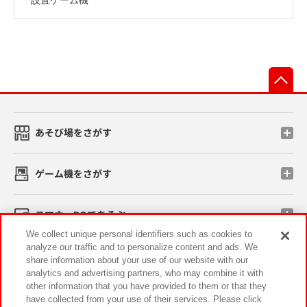
先
あそび場をさがす
ゲーム機をさがす
スマホ・PCであそぶ
We collect unique personal identifiers such as cookies to
analyze our traffic and to personalize content and ads. We
イベント・キャンペーン
share information about your use of our website with our
analytics and advertising partners, who may combine it with
other information that you have provided to them or that they
have collected from your use of their services. Please click