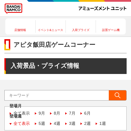
店舗情報
イベント&ニュース
入荷プライズ
設置ゲーム機
アピタ飯田店ゲームコーナー
入荷景品・プライズ情報
登場月
全て表示
9月
8月
7月
6月
登場週
全て表示
5週
4週
3週
2週
1週