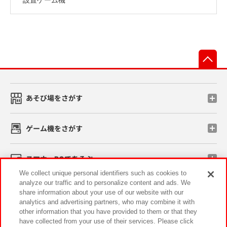
先
あそび場をさがす
ゲーム機をさがす
スマホ・PCであそぶ
We collect unique personal identifiers such as cookies to
analyze our traffic and to personalize content and ads. We
イベント・キャンペーン
share information about your use of our website with our
analytics and advertising partners, who may combine it with
other information that you have provided to them or that they
have collected from your use of their services. Please click