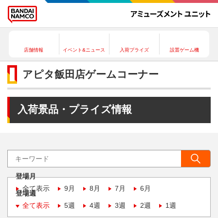
店舗情報
イベント&ニュース
入荷プライズ
設置ゲーム機
アピタ飯田店ゲームコーナー
入荷景品・プライズ情報
登場月
全て表示
9月
8月
7月
6月
登場週
全て表示
5週
4週
3週
2週
1週