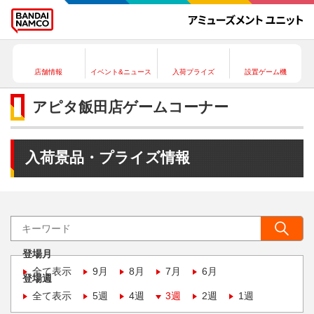
店舗情報
イベント&ニュース
入荷プライズ
設置ゲーム機
アピタ飯田店ゲームコーナー
入荷景品・プライズ情報
登場月
全て表示
9月
8月
7月
6月
登場週
全て表示
5週
4週
3週
2週
1週