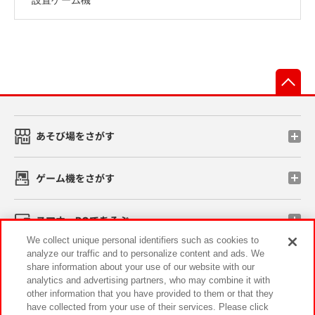
先
あそび場をさがす
ゲーム機をさがす
スマホ・PCであそぶ
We collect unique personal identifiers such as cookies to
analyze our traffic and to personalize content and ads. We
イベント・キャンペーン
share information about your use of our website with our
analytics and advertising partners, who may combine it with
other information that you have provided to them or that they
have collected from your use of their services. Please click