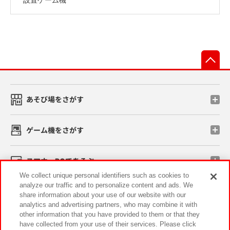
先
あそび場をさがす
ゲーム機をさがす
スマホ・PCであそぶ
We collect unique personal identifiers such as cookies to
analyze our traffic and to personalize content and ads. We
イベント・キャンペーン
share information about your use of our website with our
analytics and advertising partners, who may combine it with
other information that you have provided to them or that they
have collected from your use of their services. Please click