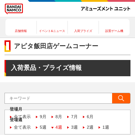
店舗情報
イベント&ニュース
入荷プライズ
設置ゲーム機
アピタ飯田店ゲームコーナー
入荷景品・プライズ情報
登場月
全て表示
9月
8月
7月
6月
登場週
全て表示
5週
4週
3週
2週
1週