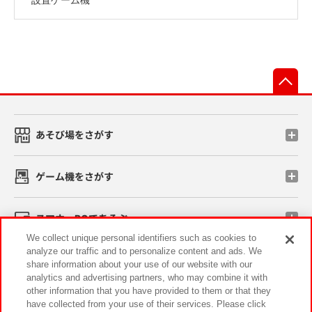
先
あそび場をさがす
ゲーム機をさがす
スマホ・PCであそぶ
We collect unique personal identifiers such as cookies to
analyze our traffic and to personalize content and ads. We
イベント・キャンペーン
share information about your use of our website with our
analytics and advertising partners, who may combine it with
other information that you have provided to them or that they
have collected from your use of their services. Please click