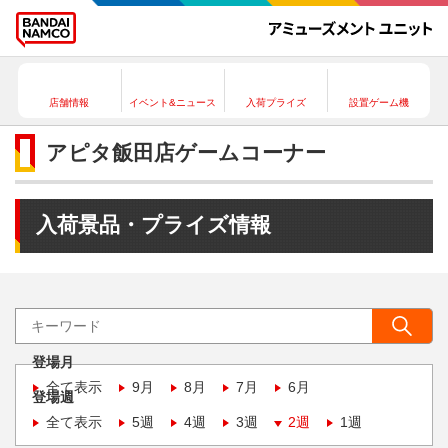
店舗情報
イベント&ニュース
入荷プライズ
設置ゲーム機
アピタ飯田店ゲームコーナー
入荷景品・プライズ情報
登場月
全て表示
9月
8月
7月
6月
登場週
全て表示
5週
4週
3週
2週
1週