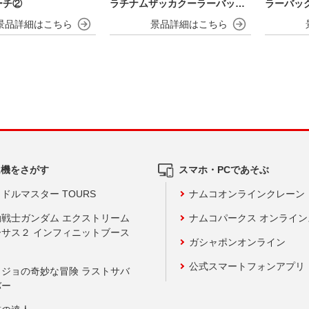
ーチ②
ラチナムザッカクーラーバック
ラーバッグV
パック
ム機をさがす
スマホ・PCであそぶ
ドルマスター TOURS
ナムコオンラインクレーン
動戦士ガンダム エクストリーム
ナムコパークス オンライ
ーサス２ インフィニットブース
ガシャポンオンライン
公式スマートフォンアプリ
ョジョの奇妙な冒険 ラストサバ
バー