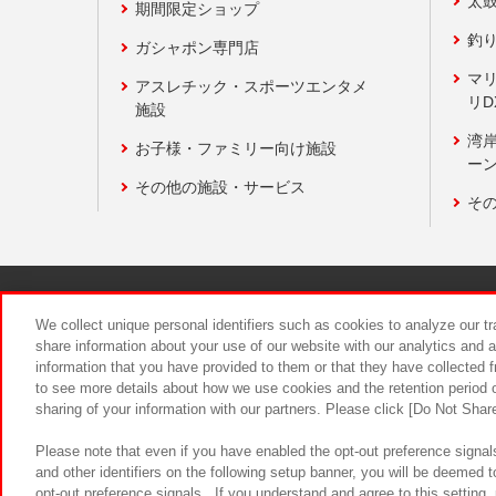
太
期間限定ショップ
釣
ガシャポン専門店
マ
アスレチック・スポーツエンタメ
リD
施設
湾
お子様・ファミリー向け施設
ーン
その他の施設・サービス
そ
関連会社
サステナビリティ
We collect unique personal identifiers such as cookies to analyze our t
share information about your use of our website with our analytics and 
information that you have provided to them or that they have collected f
食品のご提
to see more details about how we use cookies and the retention period o
sharing of your information with our partners. Please click [Do Not Shar
Please note that even if you have enabled the opt-out preference signals
and other identifiers on the following setup banner, you will be deemed 
opt-out preference signals . If you understand and agree to this setting