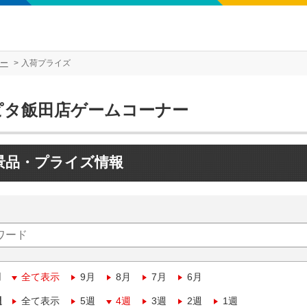
ー
入荷プライズ
ピタ飯田店ゲームコーナー
景品・プライズ情報
月
全て表示
9月
8月
7月
6月
週
全て表示
5週
4週
3週
2週
1週