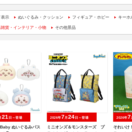
て表示
ぬいぐるみ・クッション
フィギュア・ホビー
キーホ
活雑貨・インテリア・小物
その他景品
21
7
24
7
月
日～登場
2026年
月
日～登場
2026年
wa Baby ぬいぐるみパス
ミニオンズ＆モンスターズ プ
それいけ