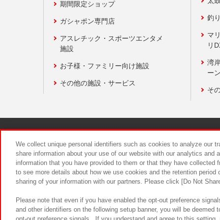
太
期間限定ショップ
釣
ガシャポン専門店
マ
アスレチック・スポーツエンタメ
リD
施設
湾
お子様・ファミリー向け施設
ーン
その他の施設・サービス
そ
関連会社
サステナビリティ
We collect unique personal identifiers such as cookies to analyze our t
share information about your use of our website with our analytics and 
information that you have provided to them or that they have collected f
食品のご提
to see more details about how we use cookies and the retention period o
sharing of your information with our partners. Please click [Do Not Shar
Please note that even if you have enabled the opt-out preference signals
and other identifiers on the following setup banner, you will be deemed 
opt-out preference signals . If you understand and agree to this setting