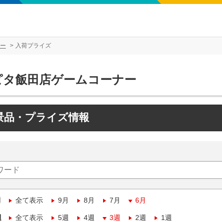
ー
入荷プライズ
ピタ飯田店ゲームコーナー
景品・プライズ情報
月
全て表示
9月
8月
7月
6月
週
全て表示
5週
4週
3週
2週
1週