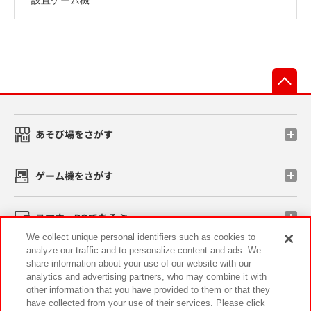
先
あそび場をさがす
ゲーム機をさがす
スマホ・PCであそぶ
We collect unique personal identifiers such as cookies to
analyze our traffic and to personalize content and ads. We
イベント・キャンペーン
share information about your use of our website with our
analytics and advertising partners, who may combine it with
other information that you have provided to them or that they
have collected from your use of their services. Please click