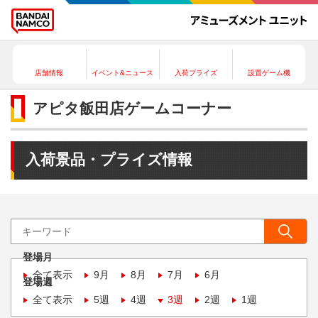
店舗情報
イベント&ニュース
入荷プライズ
設置ゲーム機
アピタ飯田店ゲームコーナー
入荷景品・プライズ情報
登場月
全て表示
9月
8月
7月
6月
登場週
全て表示
5週
4週
3週
2週
1週