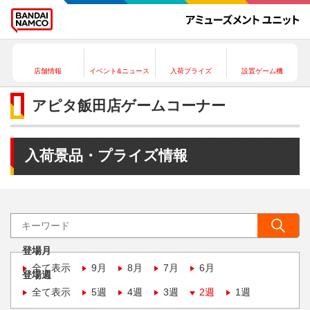
店舗情報
イベント&ニュース
入荷プライズ
設置ゲーム機
アピタ飯田店ゲームコーナー
入荷景品・プライズ情報
登場月
全て表示
9月
8月
7月
6月
登場週
全て表示
5週
4週
3週
2週
1週