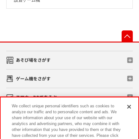
先
あそび場をさがす
ゲーム機をさがす
スマホ・PCであそぶ
We collect unique personal identifiers such as cookies to
analyze our traffic and to personalize content and ads. We
イベント・キャンペーン
share information about your use of our website with our
analytics and advertising partners, who may combine it with
other information that you have provided to them or that they
have collected from your use of their services. Please click