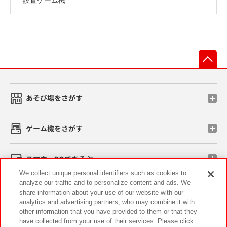
先
あそび場をさがす
ゲーム機をさがす
スマホ・PCであそぶ
We collect unique personal identifiers such as cookies to
analyze our traffic and to personalize content and ads. We
イベント・キャンペーン
share information about your use of our website with our
analytics and advertising partners, who may combine it with
other information that you have provided to them or that they
have collected from your use of their services. Please click