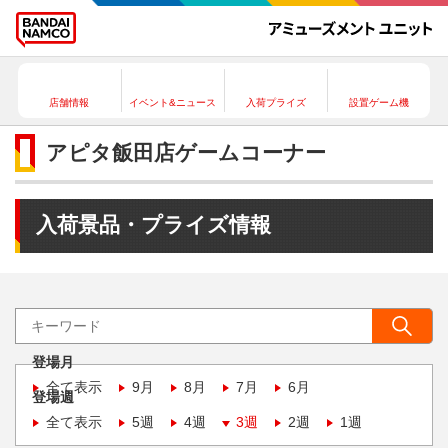
店舗情報
イベント&ニュース
入荷プライズ
設置ゲーム機
アピタ飯田店ゲームコーナー
入荷景品・プライズ情報
登場月
全て表示
9月
8月
7月
6月
登場週
全て表示
5週
4週
3週
2週
1週