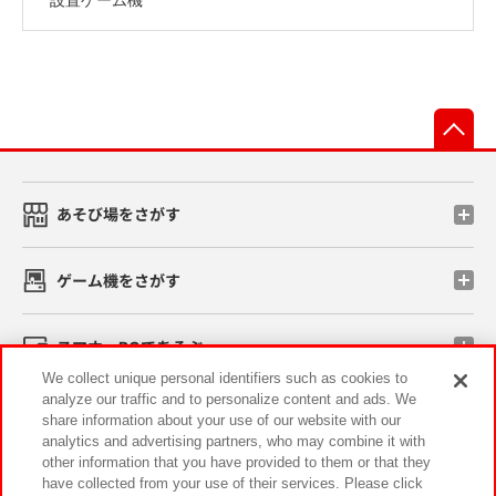
先
あそび場をさがす
ゲーム機をさがす
スマホ・PCであそぶ
We collect unique personal identifiers such as cookies to
analyze our traffic and to personalize content and ads. We
イベント・キャンペーン
share information about your use of our website with our
analytics and advertising partners, who may combine it with
other information that you have provided to them or that they
have collected from your use of their services. Please click