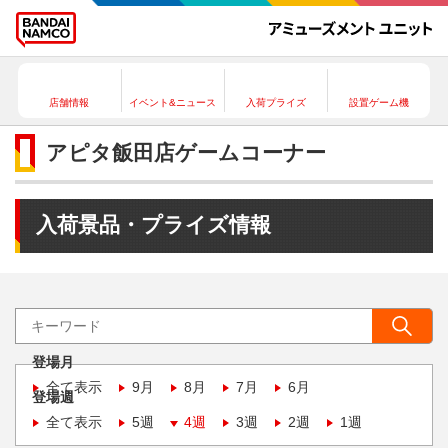
店舗情報
イベント&ニュース
入荷プライズ
設置ゲーム機
アピタ飯田店ゲームコーナー
入荷景品・プライズ情報
登場月
全て表示
9月
8月
7月
6月
登場週
全て表示
5週
4週
3週
2週
1週