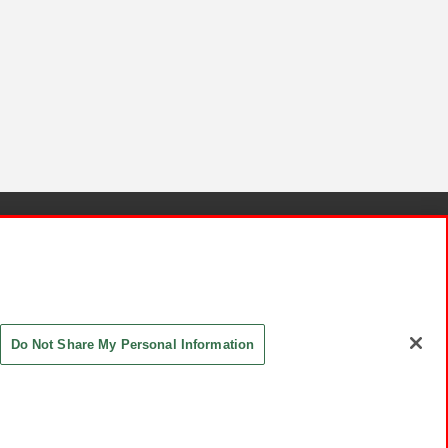
針と検証結果
お取引先さまとともに
お問い合わせ
Do Not Share My Personal Information
ASHIKI Co., Ltd. All Rights Reserved.