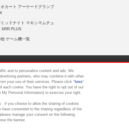
リオカート アーケードグランプ
X
岸ミッドナイト マキシマムチュ
 6RR PLUS
の他 ゲーム機一覧
サイトポリシー
プライバシーポリシー
ウェブアクセシビリティ方
raffic and to personalize content and ads. We
advertising partners, who may combine it with other
rom your use of their services. Please click "
here
"
供について
カスタマーハラスメント対応方針
よくあるご質問・
f each cookie. You have the right to opt out of our
e My Personal Information] to exercise your right.
 , if you choose to allow the sharing of cookies
to have consented to the sharing regardless of the
, please manage your consent on the following
lose the banner.
ndai Namco Amusement Lab Inc.
©Bandai Namco Experience Inc.
©HANAY