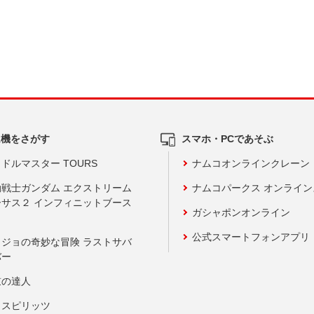
ム機をさがす
スマホ・PCであそぶ
ドルマスター TOURS
ナムコオンラインクレーン
動戦士ガンダム エクストリーム
ナムコパークス オンライ
ーサス２ インフィニットブース
ガシャポンオンライン
公式スマートフォンアプリ
ョジョの奇妙な冒険 ラストサバ
バー
鼓の達人
りスピリッツ