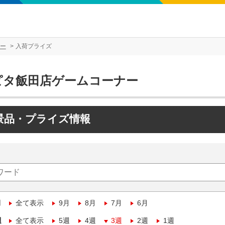
ー
入荷プライズ
ピタ飯田店ゲームコーナー
景品・プライズ情報
月
全て表示
9月
8月
7月
6月
週
全て表示
5週
4週
3週
2週
1週