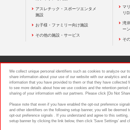
マ
アスレチック・スポーツエンタメ
リD
施設
湾
お子様・ファミリー向け施設
ーン
その他の施設・サービス
そ
関連会社
サステナビリティ
We collect unique personal identifiers such as cookies to analyze our t
share information about your use of our website with our analytics and 
information that you have provided to them or that they have collected f
食品のご提
to see more details about how we use cookies and the retention period o
sharing of your information with our partners. Please click [Do Not Shar
Please note that even if you have enabled the opt-out preference signals
and other identifiers on the following setup banner, you will be deemed 
opt-out preference signals . If you understand and agree to this setting
setup banner by clicking the link below, then click 'Save Settings' and c
©Bandai Namco Amusement Inc.
©Ba