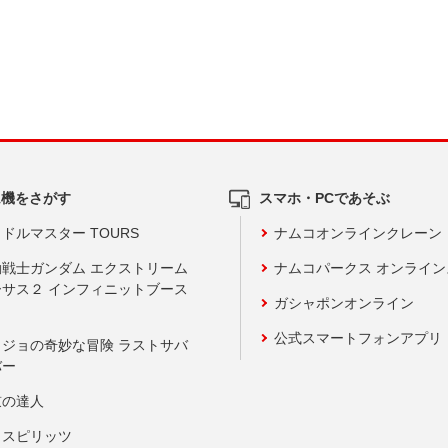
ム機をさがす
スマホ・PCであそぶ
ドルマスター TOURS
ナムコオンラインクレーン
動戦士ガンダム エクストリーム
ナムコパークス オンライ
ーサス２ インフィニットブース
ガシャポンオンライン
公式スマートフォンアプリ
ョジョの奇妙な冒険 ラストサバ
バー
鼓の達人
りスピリッツ