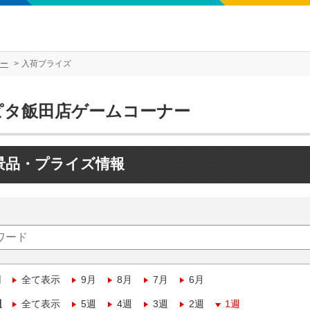
ー
入荷プライズ
ピタ飯田店ゲームコーナー
景品・プライズ情報
月
全て表示
9月
8月
7月
6月
週
全て表示
5週
4週
3週
2週
1週