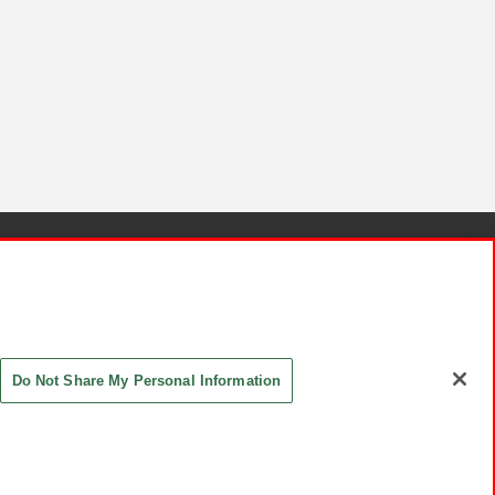
針と検証結果
お取引先さまとともに
お問い合わせ
Do Not Share My Personal Information
ASHIKI Co., Ltd. All Rights Reserved.