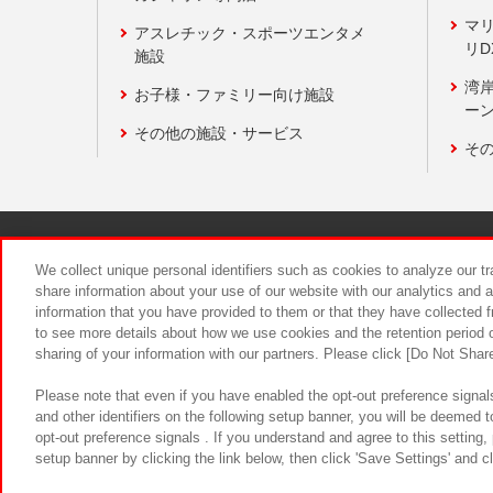
マ
アスレチック・スポーツエンタメ
リD
施設
湾
お子様・ファミリー向け施設
ーン
その他の施設・サービス
そ
関連会社
サステナビリティ
We collect unique personal identifiers such as cookies to analyze our t
share information about your use of our website with our analytics and 
information that you have provided to them or that they have collected f
食品のご提
to see more details about how we use cookies and the retention period o
sharing of your information with our partners. Please click [Do Not Shar
Please note that even if you have enabled the opt-out preference signals
and other identifiers on the following setup banner, you will be deemed 
opt-out preference signals . If you understand and agree to this setting
setup banner by clicking the link below, then click 'Save Settings' and c
©Bandai Namco Amusement Inc.
©Ba