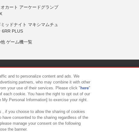
リオカート アーケードグランプ
X
岸ミッドナイト マキシマムチュ
 6RR PLUS
の他 ゲーム機一覧
サイトポリシー
プライバシーポリシー
ウェブアクセシビリティ方
raffic and to personalize content and ads. We
advertising partners, who may combine it with other
rom your use of their services. Please click "
here
"
供について
カスタマーハラスメント対応方針
よくあるご質問・
f each cookie. You have the right to opt out of our
e My Personal Information] to exercise your right.
 , if you choose to allow the sharing of cookies
to have consented to the sharing regardless of the
, please manage your consent on the following
lose the banner.
ndai Namco Amusement Lab Inc.
©Bandai Namco Experience Inc.
©HANAY