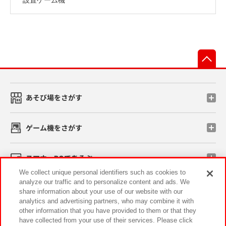
先
あそび場をさがす
ゲーム機をさがす
スマホ・PCであそぶ
We collect unique personal identifiers such as cookies to
analyze our traffic and to personalize content and ads. We
イベント・キャンペーン
share information about your use of our website with our
analytics and advertising partners, who may combine it with
other information that you have provided to them or that they
have collected from your use of their services. Please click