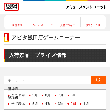
店舗情報
イベント&ニュース
入荷プライズ
設置ゲーム機
アピタ飯田店ゲームコーナー
入荷景品・プライズ情報
登場月
全て表示
9月
8月
7月
6月
登場週
全て表示
5週
4週
3週
2週
1週